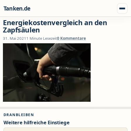
Zum Inhalt springen
Tanken.de
Menü
Energiekostenvergleich an den
Zapfsäulen
31. Mai 2021
1 Minute Lesezeit
0 Kommentare
DRANBLEIBEN
Weitere hilfreiche Einstiege