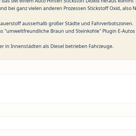
das bei einem Auto Hinten Stickstoff Dioxid heraus kommt 
nd bei ganz vielen anderen Prozessen Stickstoff Oxid, also 
Sauerstoff ausserhalb großer Städte und Fahrverbotszonen.
ns "umweltfreundliche Braun und Steinkohle" Plugin E-Autos
ger in Innenstädten als Diesel betrieben Fahrzeuge.