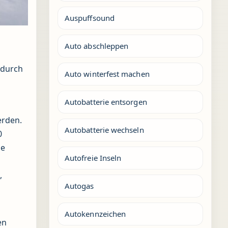
Auspuffsound
Auto abschleppen
 durch
Auto winterfest machen
Autobatterie entsorgen
erden.
Autobatterie wechseln
0
ue
Autofreie Inseln
,
Autogas
Autokennzeichen
en