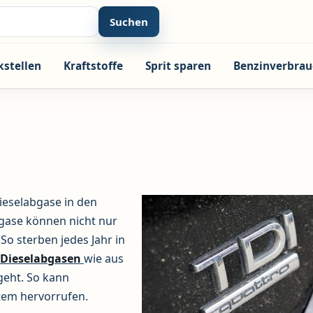
Suchen
kstellen
Kraftstoffe
Sprit sparen
Benzinverbrau
ieselabgase in den
gase können nicht nur
So sterben jedes Jahr in
Dieselabgasen
wie aus
geht. So kann
tem hervorrufen.