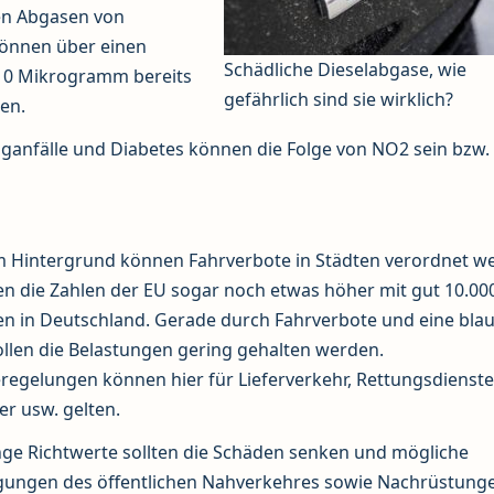
en Abgasen von
können über einen
Schädliche Dieselabgase, wie
10 Mikrogramm bereits
gefährlich sind sie wirklich?
en.
anfälle und Diabetes können die Folge von NO2 sein bzw.
m Hintergrund können Fahrverbote in Städten verordnet w
en die Zahlen der EU sogar noch etwas höher mit gut 10.00
en in Deutschland. Gerade durch Fahrverbote und eine bla
ollen die Belastungen gering gehalten werden.
egelungen können hier für Lieferverkehr, Rettungsdienste
r usw. gelten.
nge Richtwerte sollten die Schäden senken und mögliche
gungen des öffentlichen Nahverkehres sowie Nachrüstung