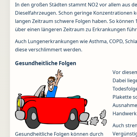
In den großen Städten stammt NO2 vor allem aus d
Dieselfahrzeugen. Schon geringe Konzentrationen 
langen Zeitraum schwere Folgen haben. So können 
über einen längeren Zeitraum zu Erkrankungen führ
Auch Lungenerkrankungen wie Asthma, COPD, Schlag
diese verschlimmert werden.
Gesundheitliche Folgen
Vor diese
Dabei lieg
Todesfolg
Plakette s
Ausnahmer
Handwerke
Auch stre
Vergünsti
Gesundheitliche Folgen können durch