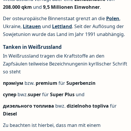
208.000 qkm
und
9,5 Millionen Einwohner
.
Der osteuropäische Binnenstaat grenzt an die
Polen
,
Ukraine,
Litauen
und
Lettland
. Seit der Auflösung der
Sowjetunion wurde das Land im Jahr 1991 unabhängig.
Tanken in Weißrussland
In Weißrussland tragen die Kraftstoffe an den
Zapfsäulen teilweise Bezeichnungenin kyrllischer Schrift
so steht
прэміум
bzw.
premium
für
Superbenzin
супер
bwz.
super
für
Super Plus
und
дизельного
топлива
bwz.
dizielnoho
topliva
für
Diesel
Zu beachten ist hierbei, dass man mit einem