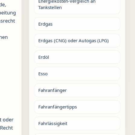
Energiekosten-Vergleich an
de,
Tankstellen
beitung
nsrecht
Erdgas
ehen
Erdgas (CNG) oder Autogas (LPG)
Erdöl
Esso
Fahranfänger
Fahranfängertipps
t oder
Fahrlässigkeit
 Recht