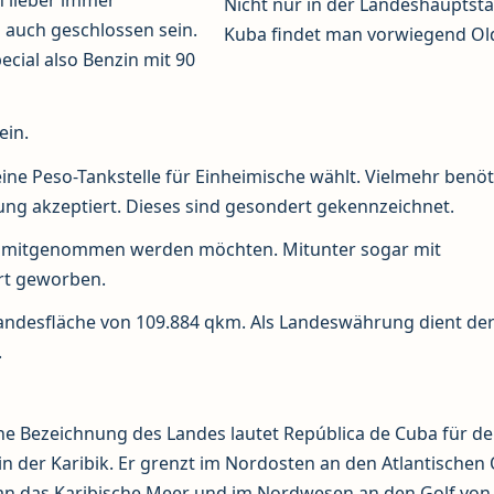
n lieber immer
Nicht nur in der Landeshauptst
n auch geschlossen sein.
Kuba findet man vorwiegend Old
cial also Benzin mit 90
ein.
ine Peso-Tankstelle für Einheimische wählt. Vielmehr benöt
ung akzeptiert. Dieses sind gesondert gekennzeichnet.
ter mitgenommen werden möchten. Mitunter sogar mit
rt geworben.
 Landesfläche von 109.884 qkm. Als Landeswährung dient de
.
he Bezeichnung des Landes lautet República de Cuba für d
 in der Karibik. Er grenzt im Nordosten an den Atlantischen
an das Karibische Meer und im Nordwesen an den Golf von