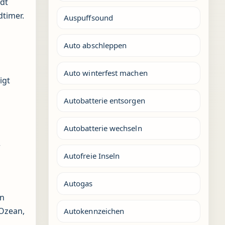
adt
timer.
Auspuffsound
Auto abschleppen
Auto winterfest machen
igt
Autobatterie entsorgen
Autobatterie wechseln
r
Autofreie Inseln
Autogas
en
 Ozean,
Autokennzeichen