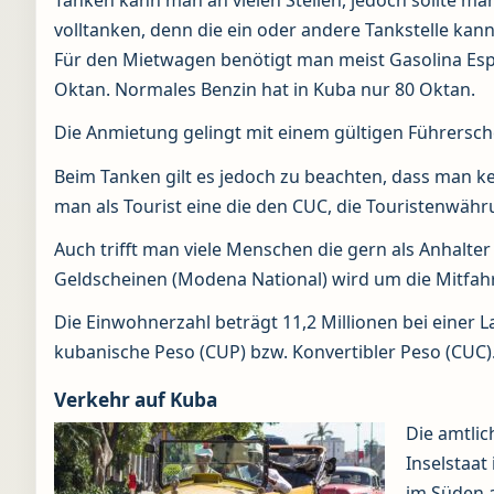
Tanken kann man an vielen Stellen, jedoch sollte ma
volltanken, denn die ein oder andere Tankstelle kan
Für den Mietwagen benötigt man meist Gasolina Espe
Oktan. Normales Benzin hat in Kuba nur 80 Oktan.
Die Anmietung gelingt mit einem gültigen Führersch
Beim Tanken gilt es jedoch zu beachten, dass man ke
man als Tourist eine die den CUC, die Touristenwähr
Auch trifft man viele Menschen die gern als Anhal
Geldscheinen (Modena National) wird um die Mitfah
Die Einwohnerzahl beträgt 11,2 Millionen bei einer
kubanische Peso (CUP) bzw. Konvertibler Peso (CUC)
Verkehr auf Kuba
Die amtlic
Inselstaat
im Süden 