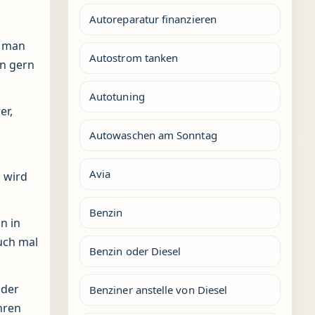
Autoreparatur finanzieren
e man
Autostrom tanken
en gern
Autotuning
er,
Autowaschen am Sonntag
Avia
 wird
Benzin
n in
uch mal
Benzin oder Diesel
 der
Benziner anstelle von Diesel
hren