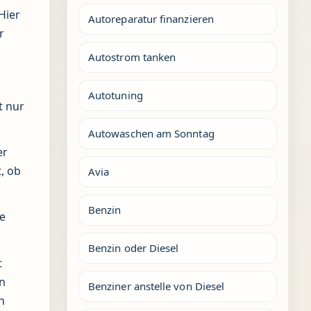
Hier
Autoreparatur finanzieren
r
Autostrom tanken
Autotuning
t nur
Autowaschen am Sonntag
er
, ob
Avia
Benzin
se
Benzin oder Diesel
t
en
Benziner anstelle von Diesel
n