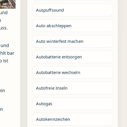
Auspuffsound
 und
n
Auto abschleppen
uss.
Auto winterfest machen
 und
hlt bar
Autobatterie entsorgen
 ist
Autobatterie wechseln
Autofreie Inseln
ein
Autogas
in
Autokennzeichen