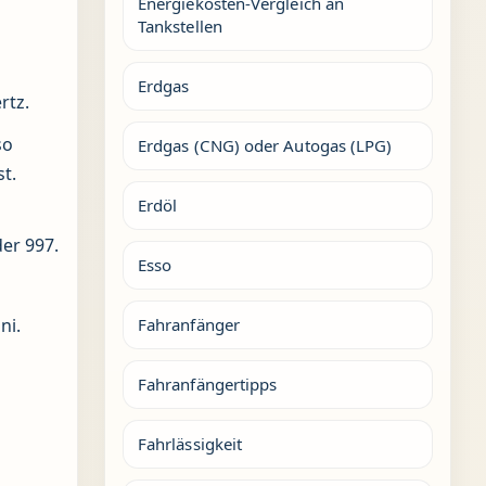
Energiekosten-Vergleich an
Tankstellen
Erdgas
rtz.
so
Erdgas (CNG) oder Autogas (LPG)
t.
Erdöl
er 997.
Esso
ni.
Fahranfänger
Fahranfängertipps
Fahrlässigkeit