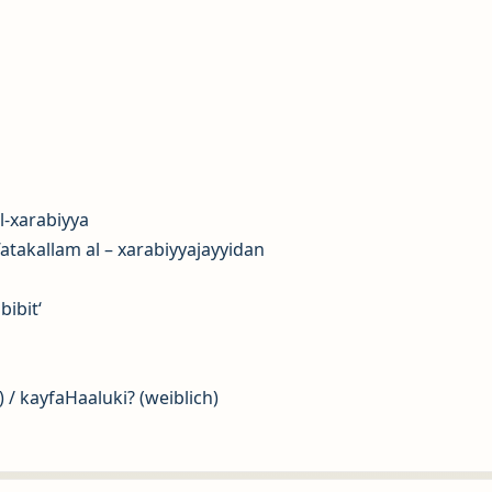
l-xarabiyya
’atakallam al – xarabiyyajayyidan
bibit‘
 / kayfaHaaluki? (weiblich)