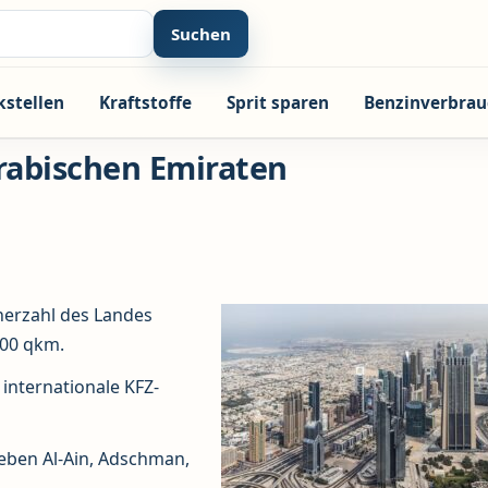
Suchen
kstellen
Kraftstoffe
Sprit sparen
Benzinverbrau
rabischen Emiraten
nerzahl des Landes
600 qkm.
internationale KFZ-
neben Al-Ain, Adschman,