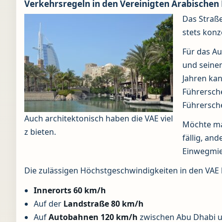
Verkehrsregeln in den Vereinigten Arabischen
Das Straße
stets konz
Für das Au
und seinen
Jahren ka
Führersche
Führersche
Auch architektonisch haben die VAE viel
Möchte ma
z bieten.
fällig, an
Einwegmiet
Die zulässigen Höchstgeschwindigkeiten in den VAE
Innerorts
60 km/h
Auf der
Landstraße
80 km/h
Auf
Autobahnen
120 km/h
zwischen Abu Dhabi u