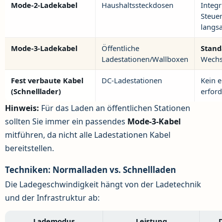
Mode-2-Ladekabel
Haushaltssteckdosen
Integr
Steue
langs
Mode-3-Ladekabel
Öffentliche
Stand
Ladestationen/Wallboxen
Wechs
Fest verbaute Kabel
DC-Ladestationen
Kein e
(Schnelllader)
erford
Hinweis:
Für das Laden an öffentlichen Stationen
sollten Sie immer ein passendes
Mode-3-Kabel
mitführen, da nicht alle Ladestationen Kabel
bereitstellen.
Techniken: Normalladen vs. Schnellladen
Die Ladegeschwindigkeit hängt von der Ladetechnik
und der Infrastruktur ab:
Lademodus
Leistung