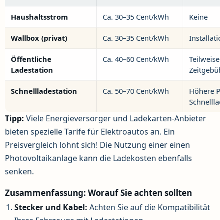
Haushaltsstrom
Ca. 30–35 Cent/kWh
Keine
Wallbox (privat)
Ca. 30–35 Cent/kWh
Installat
Öffentliche
Ca. 40–60 Cent/kWh
Teilweis
Ladestation
Zeitgebü
Schnellladestation
Ca. 50–70 Cent/kWh
Höhere P
Schnelll
Tipp:
Viele Energieversorger und Ladekarten-Anbieter
bieten spezielle Tarife für Elektroautos an. Ein
Preisvergleich lohnt sich! Die Nutzung einer einen
Photovoltaikanlage kann die Ladekosten ebenfalls
senken.
Zusammenfassung: Worauf Sie achten sollten
Stecker und Kabel:
Achten Sie auf die Kompatibilität