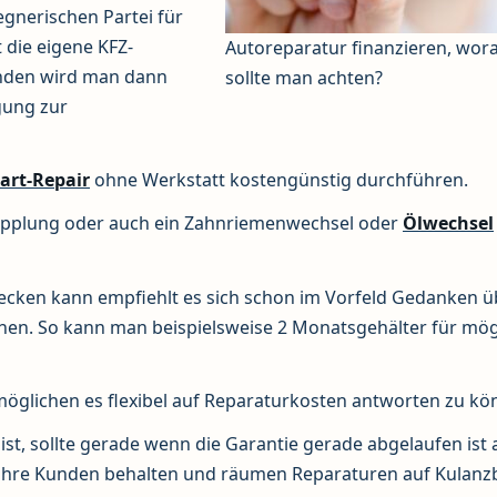
gnerischen Partei für
die eigene KFZ-
Autoreparatur finanzieren, wor
nden wird man dann
sollte man achten?
gung zur
art-Repair
ohne Werkstatt kostengünstig durchführen.
Kupplung oder auch ein Zahnriemenwechsel oder
Ölwechsel
ecken kann empfiehlt es sich schon im Vorfeld Gedanken ü
en. So kann man beispielsweise 2 Monatsgehälter für mög
öglichen es flexibel auf Reparaturkosten antworten zu kö
t, sollte gerade wenn die Garantie gerade abgelaufen ist
 ihre Kunden behalten und räumen Reparaturen auf Kulanz