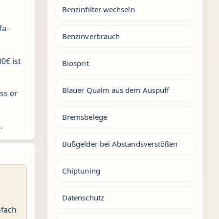
Benzinfilter wechseln
fa-
Benzinverbrauch
0€ ist
Biosprit
Blauer Qualm aus dem Auspuff
ss er
Bremsbelege
.
Bußgelder bei Abstandsverstößen
Chiptuning
Datenschutz
nfach