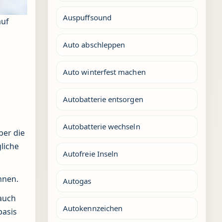
Auspuffsound
auf
Auto abschleppen
Auto winterfest machen
Autobatterie entsorgen
Autobatterie wechseln
ber die
liche
Autofreie Inseln
nnen.
Autogas
 auch
Autokennzeichen
basis