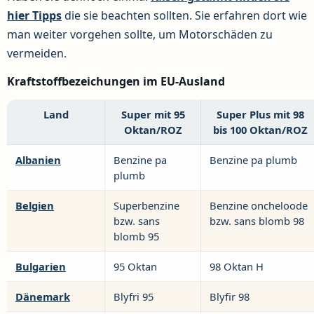
hier Tipps
die sie beachten sollten. Sie erfahren dort wie
man weiter vorgehen sollte, um Motorschäden zu
vermeiden.
Kraftstoffbezeichungen im EU-Ausland
Land
Super mit 95
Super Plus mit 98
Oktan/ROZ
bis 100 Oktan/ROZ
Albanien
Benzine pa
Benzine pa plumb
plumb
Belgien
Superbenzine
Benzine oncheloode
bzw. sans
bzw. sans blomb 98
blomb 95
Bulgarien
95 Oktan
98 Oktan H
Dänemark
Blyfri 95
Blyfir 98