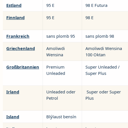
Estland
95 E
98 E Futura
Finnland
95 E
98 E
Frankreich
sans plomb 95
sans plomb 98
Griechenland
Amoliwdi
Amoliwdi Wensina
Wensina
100 Oktan
Großbritannien
Premium
Super Unleaded /
Unleaded
Super Plus
Irland
Unleaded oder
Super oder Super
Petrol
Plus
Island
Blýlaust bensín