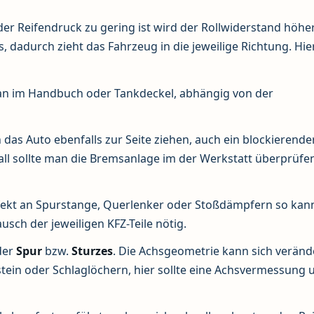
der Reifendruck zu gering ist wird der Rollwiderstand höher
s, dadurch zieht das Fahrzeug in die jeweilige Richtung. Hier
man im Handbuch oder Tankdeckel, abhängig von der
s Auto ebenfalls zur Seite ziehen, auch ein blockierende
all sollte man die Bremsanlage im der Werkstatt überprüfe
fekt an Spurstange, Querlenker oder Stoßdämpfern so kan
ausch der jeweiligen KFZ-Teile nötig.
der
Spur
bzw.
Sturzes
. Die Achsgeometrie kann sich veränd
ein oder Schlaglöchern, hier sollte eine Achsvermessung 