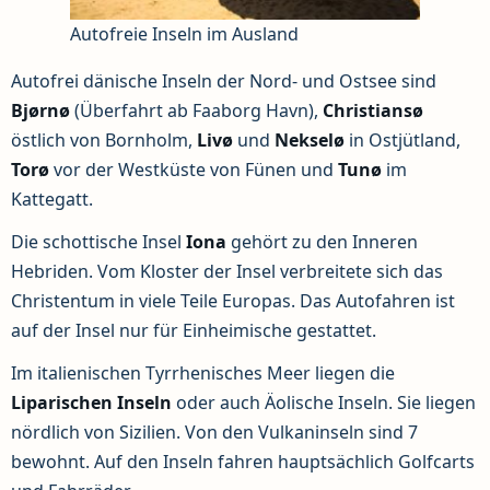
Autofreie Inseln im Ausland
Autofrei dänische Inseln der Nord- und Ostsee sind
Bjørnø
(Überfahrt ab Faaborg Havn),
Christiansø
östlich von Bornholm,
Livø
und
Nekselø
in Ostjütland,
Torø
vor der Westküste von Fünen und
Tunø
im
Kattegatt.
Die schottische Insel
Iona
gehört zu den Inneren
Hebriden. Vom Kloster der Insel verbreitete sich das
Christentum in viele Teile Europas. Das Autofahren ist
auf der Insel nur für Einheimische gestattet.
Im italienischen Tyrrhenisches Meer liegen die
Liparischen Inseln
oder auch Äolische Inseln. Sie liegen
nördlich von Sizilien. Von den Vulkaninseln sind 7
bewohnt. Auf den Inseln fahren hauptsächlich Golfcarts