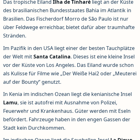
Das tropische Eiland
Ilha de Tinharé
liegt an der Küste
des brasilianischen Bundesstaates Bahia im Atlantik in
Brasilien. Das Fischerdorf Morro de São Paulo ist nur
über Feldwege erreichbar, bietet dafür aber traumhafte
Stränden.
Im Pazifik in den USA liegt einer der besten Tauchplätze
der Welt mit
Santa Catalina
. Dieses ist eine kleine Insel
vor der Küste von Los Angeles. Das Eiland wurde schon
als Kulisse für Filme wie „Der Weiße Hai2 oder „Meuterei
auf der Bounty“ genutzt.
In Kenia im indischen Ozean liegt die kenianische Insel
Lamu
, sie ist autofrei mit Ausnahme von Polizei,
Feuerwehr und Krankenhaus. Güter werden mit Eseln
befördert. Fahrzeuge haben in den engen Gassen der
Stadt kein Durchkommen.
Im indischen Ozean liegt die Seychellen-Insel
La Digue
.