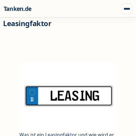
Zum Inhalt springen
Tanken.de
Menü
Leasingfaktor
Was ist ein Leasingfaktor und wie wird er