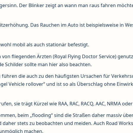
igersinn. Der Blinker zeigt an wann man raus fahren möcht
 Sitzerhöhung. Das Rauchen im Auto ist beispielsweise in We
wohl mobil als auch stationär befestigt.
on fliegenden Ärzten (Royal Flying Doctor Service) genutz
 Schilder sollte man hier also beachten.
ühren die auch zu den häufigsten Ursachen für Verkehrsu
ngel Vehicle rollover“ und ist so als Überschlag ohne Einwi
rufen, sie trägt Kürzel wie RAA, RAC, RACQ, AAC, NRMA oder
ommen, beim „flooding“ sind die Straßen daher massiv über
 daher stets zu beobachten und meiden. Auch Road Works,
 unmöglich machen.