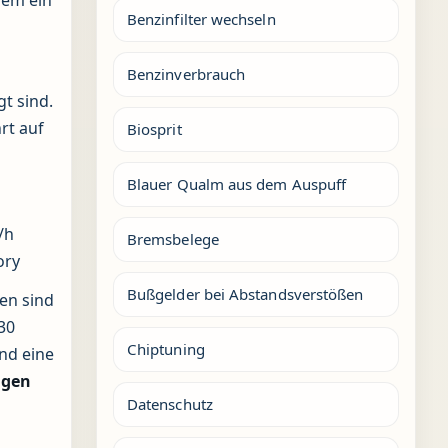
dem ein
Benzinfilter wechseln
Benzinverbrauch
t sind.
rt auf
Biosprit
Blauer Qualm aus dem Auspuff
/h
Bremsbelege
ory
Bußgelder bei Abstandsverstößen
en sind
30
Chiptuning
nd eine
agen
Datenschutz