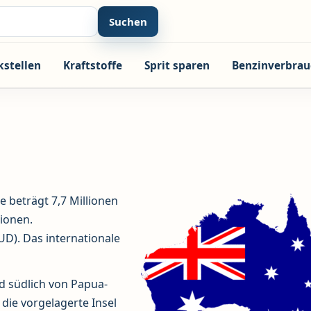
Suchen
kstellen
Kraftstoffe
Sprit sparen
Benzinverbrau
e beträgt 7,7 Millionen
lionen.
UD). Das internationale
d südlich von Papua-
die vorgelagerte Insel