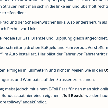
Straßen reiht man sich in die linke ein und überholt recht
streifen dient.
enkrad und der Scheibenwischer links. Also andersherum al
uch Rechts-vor-Links.
 die Pedale für Gas, Bremse und Kupplung gleich angeordnet.
 Überschreitung drohen Bußgeld und Fahrverbot. Verstößt 
im Auto installiert. Hier bläst der Fahrer vor Fahrtantritt 
n erfolgen in Kilometern und nicht in Meilen wie in den
U
Kängurus und Wombats auf den Strassen zu rechnen.
ar, meist jedoch mit einem E-Toll Pass für den man sich onli
r Bundesstaat hier einen eigenen.
„Toll Roads“
werden häuf
fore tollway“ angekündigt.