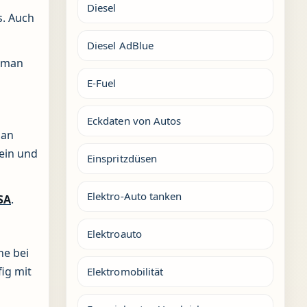
Diesel
s. Auch
Diesel AdBlue
s man
E-Fuel
Eckdaten von Autos
man
rein und
Einspritzdüsen
Elektro-Auto tanken
SA
.
Elektroauto
ne bei
ig mit
Elektromobilität