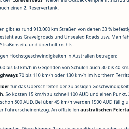
n
, den
„Gravelroads“
weiter ins Outback empfiehlt sich zu 
uch einen 2. Reservertank.
ien gibt es rund 913.000 km Straßen von denen 33 % befestig
besteht aus Gravelgroads und Unsealed Roads usw. Man fäh
 Straßenseite und überholt rechts.
igen Höchstgeschwindigkeiten in Australien betragen:
60 bis 60 km/h in Gegenden von Schulen auch 30 bis 40 km
ighways
70 bis 110 km/h oder 130 km/h im Northern Territ
lder
für das Überschreiten der zulässigen Geschwindigkeit
ch
. So kosten 15 km/h zu schnell 100 AUD und einen Punkt. 
schon 600 AUD. Bei über 45 km/h werden 1500 AUD fällig u
r Führerscheinentzug. An offiziellen
australischen Feiert
ntinentes. Diese können 2 spurig asphaltiert sein oder auch