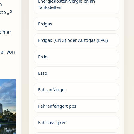
Energiekosten-Vergleich an
n
Tankstellen
ote „P-
Erdgas
t hier
Erdgas (CNG) oder Autogas (LPG)
rer von
Erdöl
Esso
Fahranfänger
Fahranfängertipps
Fahrlässigkeit