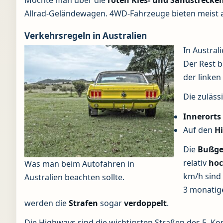
Möchte man über die
roten Kies- und Sandstrecke
Allrad-Geländewagen. 4WD-Fahrzeuge bieten meist a
Verkehrsregeln in Australien
In Austral
Der Rest 
der linken
Die zuläss
Innerorts
Auf den
H
Die
Bußge
relativ
ho
Was man beim Autofahren in
km/h sind 
Australien beachten sollte.
3 monatige
werden die
Strafen
sogar
verdoppelt
.
Die Highways sind die wichtigsten Straßen des 5. Ko