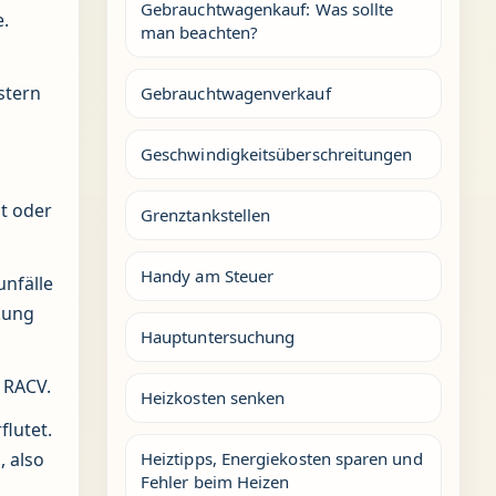
Gebrauchtwagenkauf: Was sollte
e.
man beachten?
stern
Gebrauchtwagenverkauf
Geschwindigkeitsüberschreitungen
t oder
Grenztankstellen
Handy am Steuer
nfälle
rkung
Hauptuntersuchung
 RACV.
Heizkosten senken
flutet.
Heiztipps, Energiekosten sparen und
 also
Fehler beim Heizen