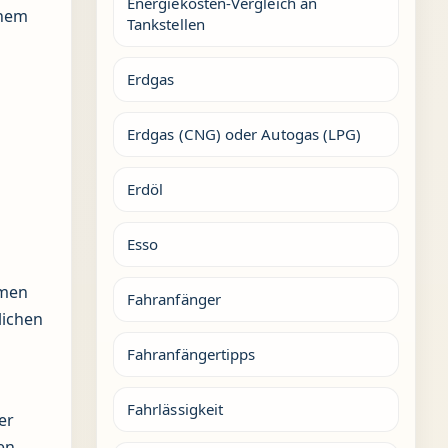
Energiekosten-Vergleich an
inem
Tankstellen
Erdgas
Erdgas (CNG) oder Autogas (LPG)
Erdöl
Esso
hmen
Fahranfänger
lichen
Fahranfängertipps
Fahrlässigkeit
er
en.