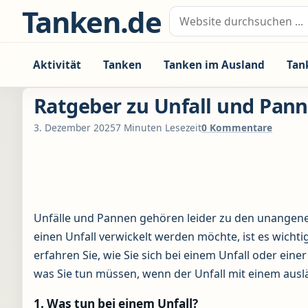
Zum Inhalt springen
Tanken.de
Suche nach:
Aktivität
Tanken
Tanken im Ausland
Tan
Ratgeber zu Unfall und Pan
3. Dezember 2025
7 Minuten Lesezeit
0 Kommentare
Unfälle und Pannen gehören leider zu den unangen
einen Unfall verwickelt werden möchte, ist es wichtig
erfahren Sie, wie Sie sich bei einem Unfall oder ei
was Sie tun müssen, wenn der Unfall mit einem ausl
1. Was tun bei einem Unfall?