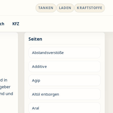
TANKEN
LADEN
KRAFTSTOFFE
ch
KFZ
Seiten
Abstandsverstöße
Additive
d in
Agip
tgeber
ind und
Altöl entsorgen
Aral