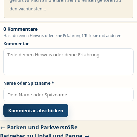
gehört wirklich an die Bremsen? Bremsen gehören zu
den wichtigsten...
0 Kommentare
Hast du einen Hinweis oder eine Erfahrung? Teile sie mit anderen.
Kommentar
Name oder Spitzname
*
Beitragsnavigation
← Parken und Parkverstöße
Ratgeber zu Unfall und Panne →