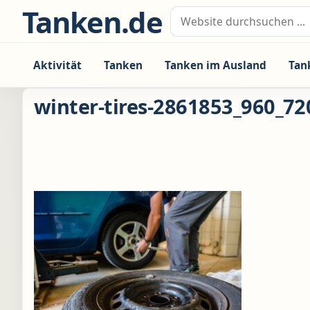
Zum Inhalt springen
Tanken.de
Suche nach:
Aktivität
Tanken
Tanken im Ausland
Tan
winter-tires-2861853_960_72