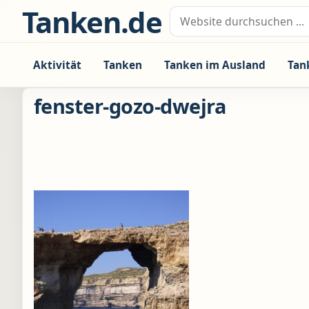
Zum Inhalt springen
Tanken.de
Suche nach:
Aktivität
Tanken
Tanken im Ausland
Tan
fenster-gozo-dwejra