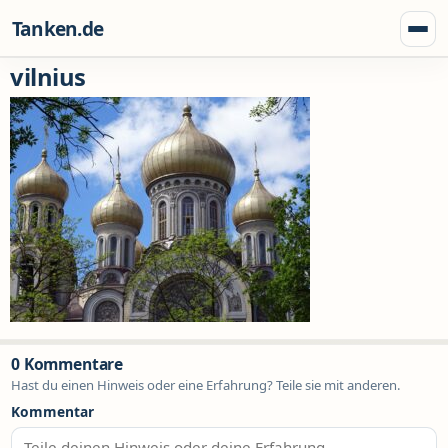
Zum Inhalt springen
Tanken.de
Menü
vilnius
0 Kommentare
Hast du einen Hinweis oder eine Erfahrung? Teile sie mit anderen.
Kommentar