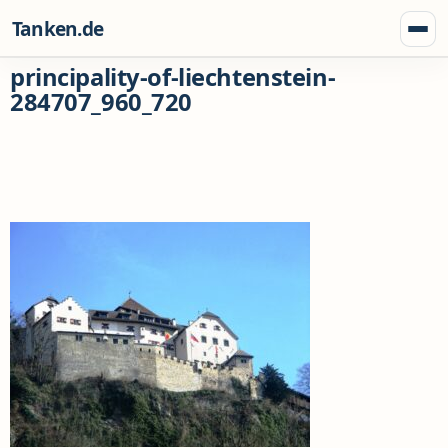
Zum Inhalt springen
Tanken.de
Menü
principality-of-liechtenstein-
284707_960_720