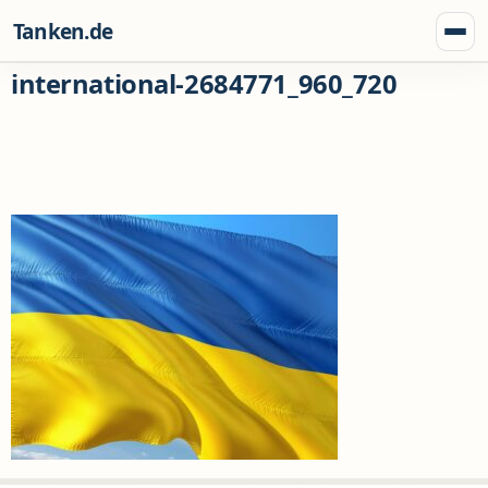
Zum Inhalt springen
Tanken.de
Menü
international-2684771_960_720