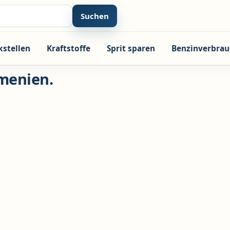
Suchen
kstellen
Kraftstoffe
Sprit sparen
Benzinverbrau
menien.