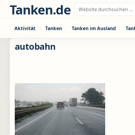
Zum Inhalt springen
Tanken.de
Suche nach:
Aktivität
Tanken
Tanken im Ausland
Tan
autobahn